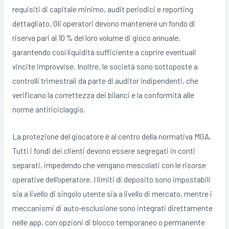
requisiti di capitale minimo, audit periodici e reporting
dettagliato. Gli operatori devono mantenere un fondo di
riserva pari al 10 % del loro volume di gioco annuale,
garantendo così liquidità sufficiente a coprire eventuali
vincite improvvise. Inoltre, le società sono sottoposte a
controlli trimestrali da parte di auditor indipendenti, che
verificano la correttezza dei bilanci e la conformità alle
norme antiriciclaggio.
La protezione del giocatore è al centro della normativa MGA.
Tutti i fondi dei clienti devono essere segregati in conti
separati, impedendo che vengano mescolati con le risorse
operative dell’operatore. I limiti di deposito sono impostabili
sia a livello di singolo utente sia a livello di mercato, mentre i
meccanismi di auto‑esclusione sono integrati direttamente
nelle app, con opzioni di blocco temporaneo o permanente