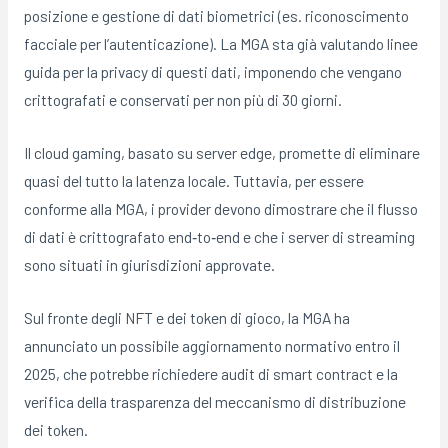
posizione e gestione di dati biometrici (es. riconoscimento
facciale per l’autenticazione). La MGA sta già valutando linee
guida per la privacy di questi dati, imponendo che vengano
crittografati e conservati per non più di 30 giorni.
Il cloud gaming, basato su server edge, promette di eliminare
quasi del tutto la latenza locale. Tuttavia, per essere
conforme alla MGA, i provider devono dimostrare che il flusso
di dati è crittografato end‑to‑end e che i server di streaming
sono situati in giurisdizioni approvate.
Sul fronte degli NFT e dei token di gioco, la MGA ha
annunciato un possibile aggiornamento normativo entro il
2025, che potrebbe richiedere audit di smart contract e la
verifica della trasparenza del meccanismo di distribuzione
dei token.