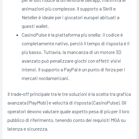
animazioni più complesse. Il supporto a Skrill e
Neteller è ideale per i giocatori europei abituati a
questi wallet.
CasinoPulse è la piattaforma più snella: il codice è
completamente nativo, perciò il tempo di risposta è il
più basso. Tuttavia, la mancanza di un motore 3D
avanzato può penalizzare giochi con effetti visivi
intensi. Il supporto a PayPal è un punto di forza per i
mercati nordamericani.
Il trade‑off principale tra le tre soluzioni è la scelta tra grafica
avanzata (PlayMobi) e velocità di risposta (CasinoPulse). Gli
operatori devono valutare quale aspetto pesa di più per il loro
pubblico di riferimento, tenendo conto dei requisiti MGA su
latenza e sicurezza.