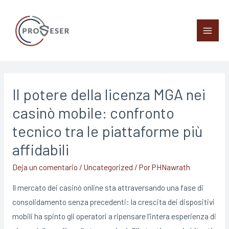
Il potere della licenza MGA nei
casinò mobile: confronto
tecnico tra le piattaforme più
affidabili
Deja un comentario
/
Uncategorized
/ Por
PHNawrath
Il mercato dei casinò online sta attraversando una fase di
consolidamento senza precedenti: la crescita dei dispositivi
mobili ha spinto gli operatori a ripensare l’intera esperienza di