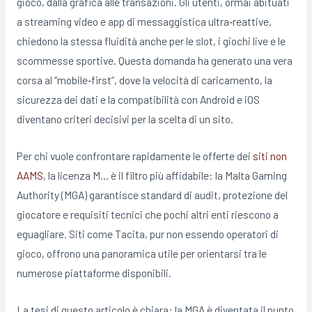
gioco, dalla grafica alle transazioni. Gli utenti, ormai abituati
a streaming video e app di messaggistica ultra‑reattive,
chiedono la stessa fluidità anche per le slot, i giochi live e le
scommesse sportive. Questa domanda ha generato una vera
corsa al “mobile‑first”, dove la velocità di caricamento, la
sicurezza dei dati e la compatibilità con Android e iOS
diventano criteri decisivi per la scelta di un sito.
Per chi vuole confrontare rapidamente le offerte dei
siti non
AAMS
, la licenza M… è il filtro più affidabile: la Malta Gaming
Authority (MGA) garantisce standard di audit, protezione del
giocatore e requisiti tecnici che pochi altri enti riescono a
eguagliare. Siti come Tacita, pur non essendo operatori di
gioco, offrono una panoramica utile per orientarsi tra le
numerose piattaforme disponibili.
La tesi di questo articolo è chiara: la MGA è diventata il punto