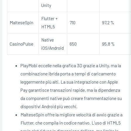
Unity
Flutter +
MalteseSpin
710
97,2 %
HTML5
Native
CasinoPulse
650
95,8 %
iOS/Android
PlayMobi eccelle nella grafica 3D grazie a Unity, ma la
combinazione ibrida porta a tempi di caricamento
leggermente più alti. La sua integrazione con Apple
Pay garantisce transazioni rapide, ma la dipendenza
da componenti native può creare frammentazione su
dispositivi Android più vecchi.
MalteseSpin offre la migliore velocità di avvio grazie a
Flutter, che compila in codice nativo. L’uso di HTML5
per le slot riduce la dimensione dell’app, ma limita le