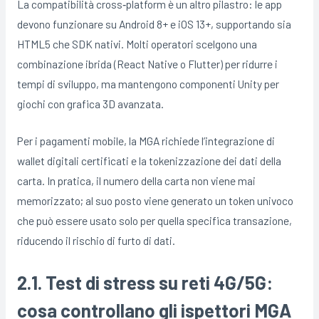
La compatibilità cross‑platform è un altro pilastro: le app
devono funzionare su Android 8+ e iOS 13+, supportando sia
HTML5 che SDK nativi. Molti operatori scelgono una
combinazione ibrida (React Native o Flutter) per ridurre i
tempi di sviluppo, ma mantengono componenti Unity per
giochi con grafica 3D avanzata.
Per i pagamenti mobile, la MGA richiede l’integrazione di
wallet digitali certificati e la tokenizzazione dei dati della
carta. In pratica, il numero della carta non viene mai
memorizzato; al suo posto viene generato un token univoco
che può essere usato solo per quella specifica transazione,
riducendo il rischio di furto di dati.
2.1. Test di stress su reti 4G/5G:
cosa controllano gli ispettori MGA