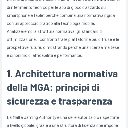
di riferimento tecnico per le app di gioco d’azzardo su
smartphone e tablet perché combina una normativa rigida
con un approccio pratico alla tecnologia mobile.
Analizzeremo la struttura normativa, gli standard di
ottimizzazione, i confronti tra le piattaforme più diffuse e le
prospettive future, dimostrando perché una licenza maltese
è sinonimo di affidabilità e performance.
1. Architettura normativa
della MGA: principi di
sicurezza e trasparenza
La Malta Gaming Authority è una delle autorità più rispettate
a livello globale, grazie a una struttura di licenza che impone