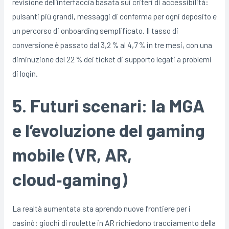
revisione dell’interfaccia basata sui criteri di accessibilità:
pulsanti più grandi, messaggi di conferma per ogni deposito e
un percorso di onboarding semplificato. Il tasso di
conversione è passato dal 3,2 % al 4,7 % in tre mesi, con una
diminuzione del 22 % dei ticket di supporto legati a problemi
di login.
5. Futuri scenari: la MGA
e l’evoluzione del gaming
mobile (VR, AR,
cloud‑gaming)
La realtà aumentata sta aprendo nuove frontiere per i
casinò: giochi di roulette in AR richiedono tracciamento della