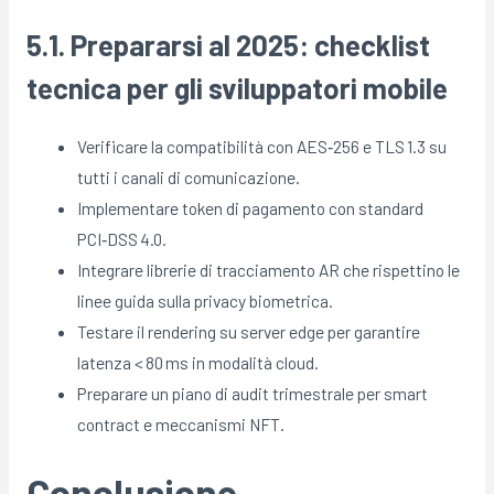
5.1. Prepararsi al 2025: checklist
tecnica per gli sviluppatori mobile
Verificare la compatibilità con AES‑256 e TLS 1.3 su
tutti i canali di comunicazione.
Implementare token di pagamento con standard
PCI‑DSS 4.0.
Integrare librerie di tracciamento AR che rispettino le
linee guida sulla privacy biometrica.
Testare il rendering su server edge per garantire
latenza < 80 ms in modalità cloud.
Preparare un piano di audit trimestrale per smart
contract e meccanismi NFT.
Conclusione