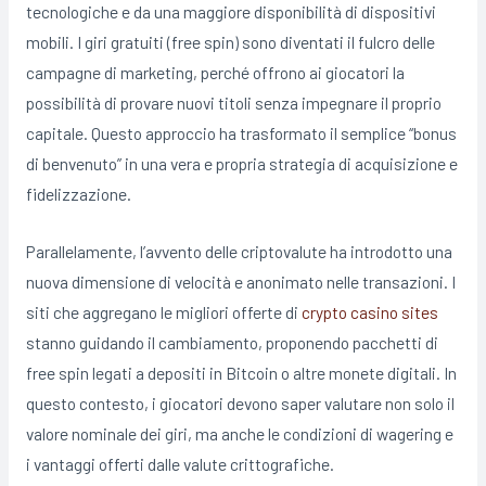
tecnologiche e da una maggiore disponibilità di dispositivi
mobili. I giri gratuiti (free spin) sono diventati il fulcro delle
campagne di marketing, perché offrono ai giocatori la
possibilità di provare nuovi titoli senza impegnare il proprio
capitale. Questo approccio ha trasformato il semplice “bonus
di benvenuto” in una vera e propria strategia di acquisizione e
fidelizzazione.
Parallelamente, l’avvento delle criptovalute ha introdotto una
nuova dimensione di velocità e anonimato nelle transazioni. I
siti che aggregano le migliori offerte di
crypto casino sites
stanno guidando il cambiamento, proponendo pacchetti di
free spin legati a depositi in Bitcoin o altre monete digitali. In
questo contesto, i giocatori devono saper valutare non solo il
valore nominale dei giri, ma anche le condizioni di wagering e
i vantaggi offerti dalle valute crittografiche.