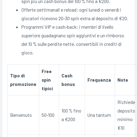
spin più un cash bonus del 100 % fino a €200.
Offerte settimanali e reload: ogni lunedì o venerdì i
giocatori ricevono 20‑30 spin extra al deposito di €20.
Programmi VIP e cash‑back: i membri di livello
superiore guadagnano spin aggiuntivi e un rimborso
del 10 % sulle perdite nette, convertibili in crediti di
gioco.
Free
Tipo di
Cash
spin
Frequenza
Note
promozione
bonus
tipici
Richiede
100 % fino
deposito
Benvenuto
50‑100
Una tantum
a €200
minimo
€10