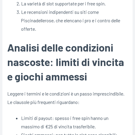
La varietà di slot supportate per i free spin.
Le recensioni indipendenti su siti come
Piscinadellerose, che elencano i pro e i contro delle
offerte.
Analisi delle condizioni
nascoste: limiti di vincita
e giochi ammessi
Leggere i termini e le condizioni è un passo imprescindibile.
Le clausole più frequenti riguardano:
Limiti di payout: spesso i free spin hanno un
massimo di €25 di vincita trasferibile.
Giochi ammessi: non tutte le slot sono eleggibili;