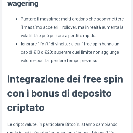
wagering
Puntare il massimo: molti credono che scommettere
il massimo acceleri il rollover, ma in realtà aumenta la
volatilità e può portare a perdite rapide.
Ignorare i limiti di vincita: alcuni free spin hanno un
cap di €10 o €20; superare quel limite non aggiunge
valore e può far perdere tempo prezioso.
Integrazione dei free spin
con i bonus di deposito
criptato
Le criptovalute, in particolare Bitcoin, stanno cambiando il
modo in cui i giocatori approcciano i bonus. I depositi in