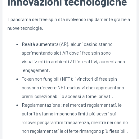
innovazioni tecnologiche
Il panorama dei free spin sta evolvendo rapidamente grazie a
nuove tecnologie.
Realtà aumentata (AR): alcuni casinò stanno
sperimentando slot AR dove i free spin sono
visualizzati in ambienti 3D interattivi, aumentando
l’engagement.
Token non fungibili (NFT): i vincitori di free spin
possono ricevere NFT esclusivi che rappresentano
premi collezionabili o accessi a tornei privati.
Regolamentazione: nei mercati regolamentati, le
autorità stanno imponendo limiti più severi sui
rollover per garantire trasparenza, mentre nei casinò
non regolamentati le offerte rimangono più flessibili.