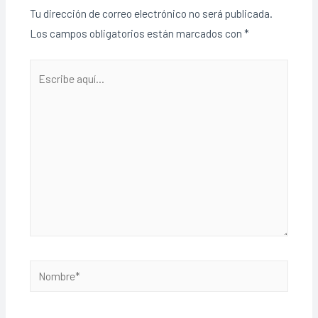
Tu dirección de correo electrónico no será publicada.
Los campos obligatorios están marcados con
*