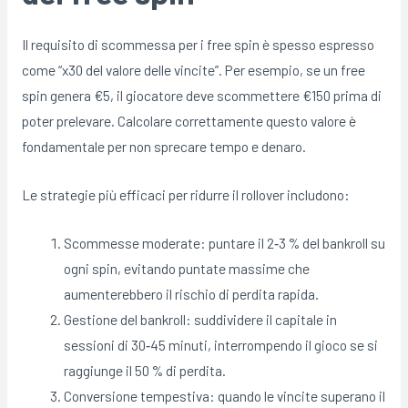
Il requisito di scommessa per i free spin è spesso espresso
come “x30 del valore delle vincite”. Per esempio, se un free
spin genera €5, il giocatore deve scommettere €150 prima di
poter prelevare. Calcolare correttamente questo valore è
fondamentale per non sprecare tempo e denaro.
Le strategie più efficaci per ridurre il rollover includono:
Scommesse moderate: puntare il 2‑3 % del bankroll su
ogni spin, evitando puntate massime che
aumenterebbero il rischio di perdita rapida.
Gestione del bankroll: suddividere il capitale in
sessioni di 30‑45 minuti, interrompendo il gioco se si
raggiunge il 50 % di perdita.
Conversione tempestiva: quando le vincite superano il