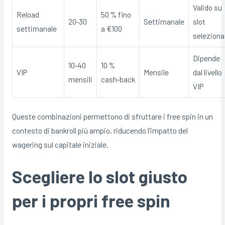
Valido su
Reload
50 % fino
20‑30
Settimanale
slot
settimanale
a €100
seleziona
Dipende
10‑40
10 %
VIP
Mensile
dal livello
mensili
cash‑back
VIP
Queste combinazioni permettono di sfruttare i free spin in un
contesto di bankroll più ampio, riducendo l’impatto del
wagering sul capitale iniziale.
Scegliere lo slot giusto
per i propri free spin