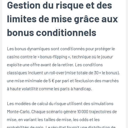
Gestion du risque et des
limites de mise grâce aux
bonus conditionnels
Les bonus dynamiques sont conditionnés pour protéger le
casino contre le « bonus‑flipping », technique où le joueur
exploite une offre avant de la retirer. Les conditions
classiques incluent un roll‑over (mise totale de 30 × le bonus),
une mise minimale de 5 € par pari et l’exclusion des marchés
à haute volatilité comme les paris à handicap.
Les modèles de calcul du risque utilisent des simulations
Monte‑Carlo. Chaque scénario génère 10 000 trajectoires de
mise, en variant les tailles de mise, les odds et les
probabilités de gain. Le résultat fournit une distribution de