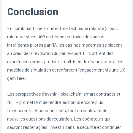
Conclusion
En combinant une architecture technique robuste (cloud,
micro‑services, API en temps réel) avec des bonus
intelligents pilotés par l’IA, les casinos modernes se placent
au cœur de la révolution du pari e‑sportif. Ils offrent des
expériences cross‑produits, maîtrisent le risque grâce à des
modèles de simulation et renforcent l’engagement via une UX
gamifiée.
Les perspectives d’avenir – blockchain, smart contracts et
NFT – promettent de rendre les bonus encore plus
transparents et personnalisés, tout en soulevant de
nouvelles questions de régulation. Les opérateurs qui
sauront rester agiles, investir dans la sécurité et continuer