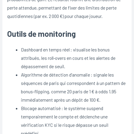
perte attendue, permettant de fixer des limites de perte
quotidiennes (par ex. 2 000 €) pour chaque joueur.
Outils de monitoring
Dashboard en temps réel : visualise les bonus
attribués, les roll‑overs en cours et les alertes de
dépassement de seuil.
Algorithme de détection d’anomalie : signale les
séquences de paris qui correspondent à un pattern de
bonus‑flipping, comme 20 paris de 1 € à odds 1.95
immédiatement après un dépôt de 100 €.
Blocage automatisé : le système suspend
temporairement le compte et déclenche une
vérification KYC si le risque dépasse un seuil
prédéfini.