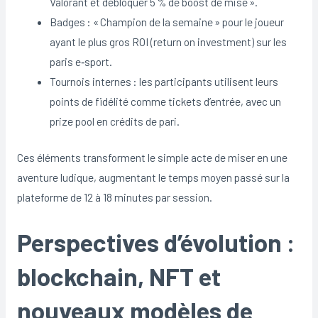
Valorant et débloquer 5 % de boost de mise ».
Badges : « Champion de la semaine » pour le joueur
ayant le plus gros ROI (return on investment) sur les
paris e‑sport.
Tournois internes : les participants utilisent leurs
points de fidélité comme tickets d’entrée, avec un
prize pool en crédits de pari.
Ces éléments transforment le simple acte de miser en une
aventure ludique, augmentant le temps moyen passé sur la
plateforme de 12 à 18 minutes par session.
Perspectives d’évolution :
blockchain, NFT et
nouveaux modèles de