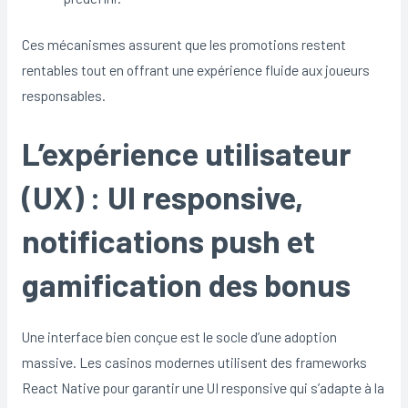
Ces mécanismes assurent que les promotions restent
rentables tout en offrant une expérience fluide aux joueurs
responsables.
L’expérience utilisateur
(UX) : UI responsive,
notifications push et
gamification des bonus
Une interface bien conçue est le socle d’une adoption
massive. Les casinos modernes utilisent des frameworks
React Native pour garantir une UI responsive qui s’adapte à la