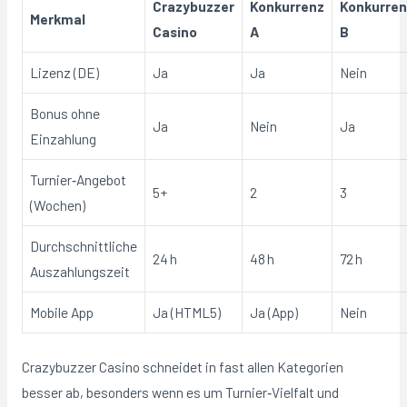
Crazybuzzer
Konkurrenz
Konkurren
Merkmal
Casino
A
B
Lizenz (DE)
Ja
Ja
Nein
Bonus ohne
Ja
Nein
Ja
Einzahlung
Turnier‑Angebot
5+
2
3
(Wochen)
Durchschnittliche
24 h
48 h
72 h
Auszahlungszeit
Mobile App
Ja (HTML5)
Ja (App)
Nein
Crazybuzzer Casino schneidet in fast allen Kategorien
besser ab, besonders wenn es um Turnier‑Vielfalt und