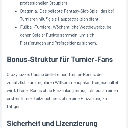
professionellen Croupiers.
Dragonia: Das beliebte Fantasy‑Slot‑Spiel, das bei
Turnieren häufig als Hauptattraktion dient.
Fußball‑Turniere: Wöchentliche Wettbewerbe, bei
denen Spieler Punkte sammeln, um sich
Platzierungen und Preisgelder zu sichern.
Bonus‑Struktur für Turnier‑Fans
Crazybuzzer Casino bietet einen Turnier‑Bonus, der
zusätzlich zum regulären Willkommenspaket freigeschaltet
wird. Dieser Bonus ohne Einzahlung ermöglicht es, an einem
ersten Turnier teilzunehmen, ohne eine Einzahlung zu
tätigen.
Sicherheit und Lizenzierung