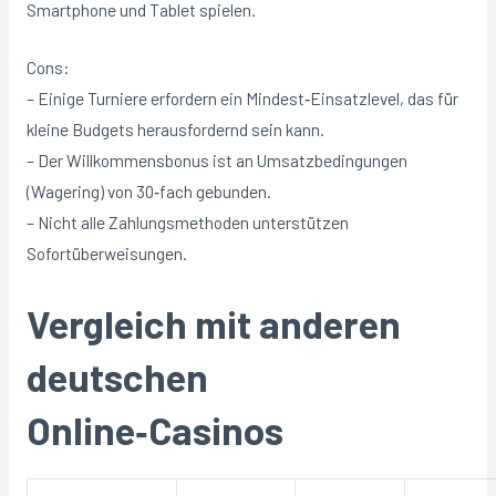
Smartphone und Tablet spielen.
Cons:
– Einige Turniere erfordern ein Mindest‑Einsatzlevel, das für
kleine Budgets herausfordernd sein kann.
– Der Willkommensbonus ist an Umsatzbedingungen
(Wagering) von 30‑fach gebunden.
– Nicht alle Zahlungsmethoden unterstützen
Sofortüberweisungen.
Vergleich mit anderen
deutschen
Online‑Casinos