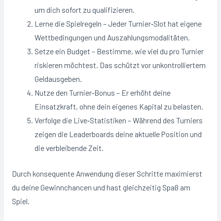
um dich sofort zu qualifizieren.
Lerne die Spielregeln – Jeder Turnier‑Slot hat eigene
Wettbedingungen und Auszahlungsmodalitäten.
Setze ein Budget – Bestimme, wie viel du pro Turnier
riskieren möchtest. Das schützt vor unkontrolliertem
Geldausgeben.
Nutze den Turnier‑Bonus – Er erhöht deine
Einsatzkraft, ohne dein eigenes Kapital zu belasten.
Verfolge die Live‑Statistiken – Während des Turniers
zeigen die Leaderboards deine aktuelle Position und
die verbleibende Zeit.
Durch konsequente Anwendung dieser Schritte maximierst
du deine Gewinnchancen und hast gleichzeitig Spaß am
Spiel.