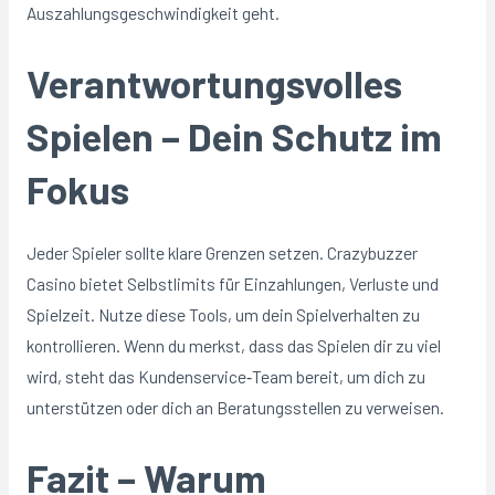
Auszahlungsgeschwindigkeit geht.
Verantwortungsvolles
Spielen – Dein Schutz im
Fokus
Jeder Spieler sollte klare Grenzen setzen. Crazybuzzer
Casino bietet Selbstlimits für Einzahlungen, Verluste und
Spielzeit. Nutze diese Tools, um dein Spielverhalten zu
kontrollieren. Wenn du merkst, dass das Spielen dir zu viel
wird, steht das Kundenservice‑Team bereit, um dich zu
unterstützen oder dich an Beratungsstellen zu verweisen.
Fazit – Warum