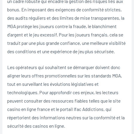
un cadre robuste qui encadre la gestion des risques liés aux
bonus. En imposant des exigences de conformité strictes,
des audits réguliers et des limites de mise transparentes, la
MGA protège les joueurs contre la fraude, le blanchiment
d’argent et le jeu excessif. Pour les joueurs français, cela se
traduit par une plus grande confiance, une meilleure visibilité
des conditions et une expérience de jeu plus sécurisée.
Les opérateurs qui souhaitent se démarquer doivent donc
aligner leurs offres promotionnelles sur les standards MGA,
tout en surveillant les évolutions législatives et
technologiques. Pour approfondir ces enjeux, les lecteurs
peuvent consulter des ressources fiables telles que le site
casino en ligne france et le portail Ifac Addictions, qui
répertorient des informations neutres sur la conformité et la
sécurité des casinos en ligne.