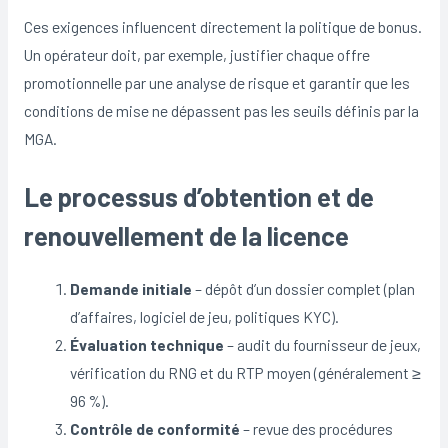
Ces exigences influencent directement la politique de bonus.
Un opérateur doit, par exemple, justifier chaque offre
promotionnelle par une analyse de risque et garantir que les
conditions de mise ne dépassent pas les seuils définis par la
MGA.
Le processus d’obtention et de
renouvellement de la licence
Demande initiale
– dépôt d’un dossier complet (plan
d’affaires, logiciel de jeu, politiques KYC).
Évaluation technique
– audit du fournisseur de jeux,
vérification du RNG et du RTP moyen (généralement ≥
96 %).
Contrôle de conformité
– revue des procédures