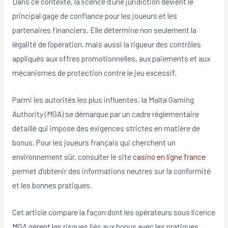
Dans ce contexte, la licence d’une juridiction devient le
principal gage de confiance pour les joueurs et les
partenaires financiers. Elle détermine non seulement la
légalité de l’opération, mais aussi la rigueur des contrôles
appliqués aux offres promotionnelles, aux paiements et aux
mécanismes de protection contre le jeu excessif.
Parmi les autorités les plus influentes, la Malta Gaming
Authority (MGA) se démarque par un cadre réglementaire
détaillé qui impose des exigences strictes en matière de
bonus. Pour les joueurs français qui cherchent un
environnement sûr, consulter le site
casino en ligne france
permet d’obtenir des informations neutres sur la conformité
et les bonnes pratiques.
Cet article compare la façon dont les opérateurs sous licence
MGA gèrent les risques liés aux bonus avec les pratiques