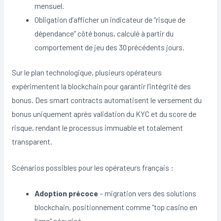
mensuel.
Obligation d’afficher un indicateur de “risque de
dépendance” côté bonus, calculé à partir du
comportement de jeu des 30 précédents jours.
Sur le plan technologique, plusieurs opérateurs
expérimentent la blockchain pour garantir l’intégrité des
bonus. Des smart contracts automatisent le versement du
bonus uniquement après validation du KYC et du score de
risque, rendant le processus immuable et totalement
transparent.
Scénarios possibles pour les opérateurs français :
Adoption précoce
– migration vers des solutions
blockchain, positionnement comme “top casino en
ligne” sécurisé.