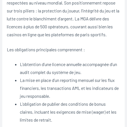
respectées au niveau mondial. Son positionnement repose
sur trois piliers : la protection du joueur, l’intégrité du jeu et la
lutte contre le blanchiment d’argent. La MGA délivre des
licences à plus de 500 opérateurs, couvrant aussi bien les
casinos en ligne que les plateformes de paris sportifs.
Les obligations principales comprennent :
L’obtention d’une licence annuelle accompagnée d’un
audit complet du système de jeu.
La mise en place d’un reporting mensuel sur les flux
financiers, les transactions AML et les indicateurs de
jeu responsable.
L’obligation de publier des conditions de bonus
claires, incluant les exigences de mise (wager) et les
limites de retrait.