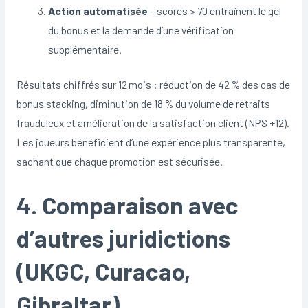
Action automatisée
– scores > 70 entraînent le gel
du bonus et la demande d’une vérification
supplémentaire.
Résultats chiffrés sur 12 mois : réduction de 42 % des cas de
bonus stacking, diminution de 18 % du volume de retraits
frauduleux et amélioration de la satisfaction client (NPS +12).
Les joueurs bénéficient d’une expérience plus transparente,
sachant que chaque promotion est sécurisée.
4. Comparaison avec
d’autres juridictions
(UKGC, Curacao,
Gibraltar)