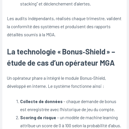
stacking” et déclenchement d’alertes.
Les audits indépendants, réalisés chaque trimestre, valident
la conformité des systèmes et produisent des rapports
détaillés soumis à la MGA.
La technologie « Bonus‑Shield » –
étude de cas d’un opérateur MGA
Un opérateur phare a intégré le module Bonus‑Shield,
développé en interne. Le système fonctionne ainsi :
Collecte de données
– chaque demande de bonus
est enregistrée avec l’historique de jeu du compte.
Scoring de risque
– un modèle de machine learning
attribue un score de 0 à 100 selon la probabilité d’abus.