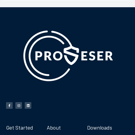
Get Started
About
Downloads