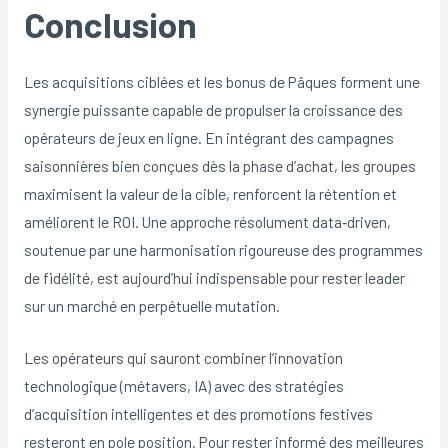
Conclusion
Les acquisitions ciblées et les bonus de Pâques forment une
synergie puissante capable de propulser la croissance des
opérateurs de jeux en ligne. En intégrant des campagnes
saisonnières bien conçues dès la phase d’achat, les groupes
maximisent la valeur de la cible, renforcent la rétention et
améliorent le ROI. Une approche résolument data‑driven,
soutenue par une harmonisation rigoureuse des programmes
de fidélité, est aujourd’hui indispensable pour rester leader
sur un marché en perpétuelle mutation.
Les opérateurs qui sauront combiner l’innovation
technologique (métavers, IA) avec des stratégies
d’acquisition intelligentes et des promotions festives
resteront en pole position. Pour rester informé des meilleures