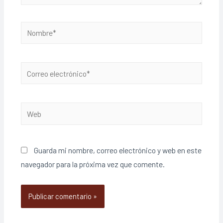
Guarda mi nombre, correo electrónico y web en este
navegador para la próxima vez que comente.