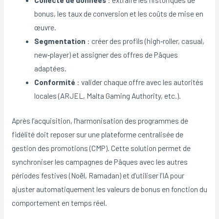
bonus, les taux de conversion et les coûts de mise en
œuvre.
Segmentation
: créer des profils (high‑roller, casual,
new‑player) et assigner des offres de Pâques
adaptées.
Conformité
: valider chaque offre avec les autorités
locales (ARJEL, Malta Gaming Authority, etc.).
Après l’acquisition, l’harmonisation des programmes de
fidélité doit reposer sur une plateforme centralisée de
gestion des promotions (CMP). Cette solution permet de
synchroniser les campagnes de Pâques avec les autres
périodes festives (Noël, Ramadan) et d’utiliser l’IA pour
ajuster automatiquement les valeurs de bonus en fonction du
comportement en temps réel.