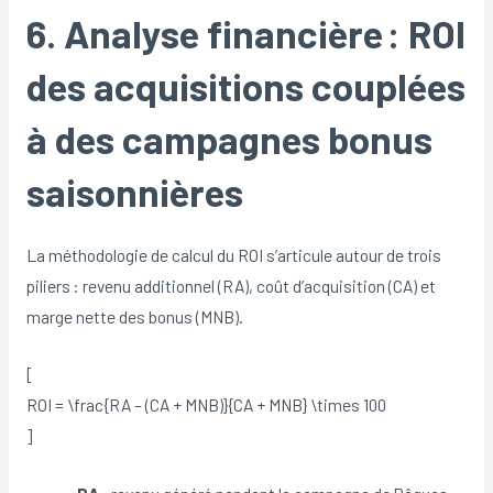
6. Analyse financière : ROI
des acquisitions couplées
à des campagnes bonus
saisonnières
La méthodologie de calcul du ROI s’articule autour de trois
piliers : revenu additionnel (RA), coût d’acquisition (CA) et
marge nette des bonus (MNB).
[
ROI = \frac{RA – (CA + MNB)}{CA + MNB} \times 100
]