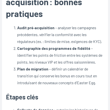
acquisition : bonnes
pratiques
Audit pré‑acquisition
– analyser les campagnes
précédentes, vérifier la conformité avec les
régulateurs (ex. : limites de mise, exigences de KYC).
Cartographie des programmes de fidélité
–
identifier les points de friction entre les systèmes de
points, les niveaux VIP et les offres saisonnières.
Plan de migration
– définir un calendrier de
transition qui conserve les bonus en cours tout en
introduisant de nouveaux concepts d’Easter Egg.
Étapes clés
Collecte de données
: extraire les historiques de