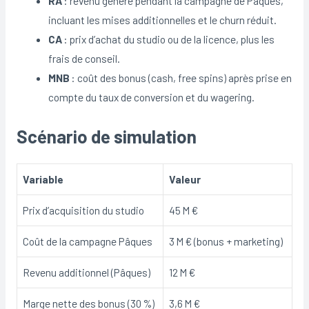
RA
: revenu généré pendant la campagne de Pâques,
incluant les mises additionnelles et le churn réduit.
CA
: prix d’achat du studio ou de la licence, plus les
frais de conseil.
MNB
: coût des bonus (cash, free spins) après prise en
compte du taux de conversion et du wagering.
Scénario de simulation
Variable
Valeur
Prix d’acquisition du studio
45 M €
Coût de la campagne Pâques
3 M € (bonus + marketing)
Revenu additionnel (Pâques)
12 M €
Marge nette des bonus (30 %)
3,6 M €