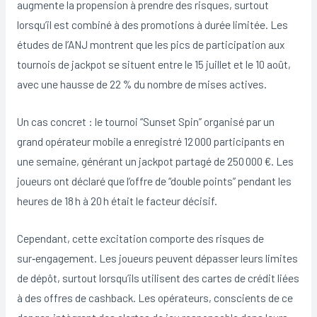
augmente la propension à prendre des risques, surtout
lorsqu’il est combiné à des promotions à durée limitée. Les
études de l’ANJ montrent que les pics de participation aux
tournois de jackpot se situent entre le 15 juillet et le 10 août,
avec une hausse de 22 % du nombre de mises actives.
Un cas concret : le tournoi “Sunset Spin” organisé par un
grand opérateur mobile a enregistré 12 000 participants en
une semaine, générant un jackpot partagé de 250 000 €. Les
joueurs ont déclaré que l’offre de “double points” pendant les
heures de 18 h à 20 h était le facteur décisif.
Cependant, cette excitation comporte des risques de
sur‑engagement. Les joueurs peuvent dépasser leurs limites
de dépôt, surtout lorsqu’ils utilisent des cartes de crédit liées
à des offres de cashback. Les opérateurs, conscients de ce