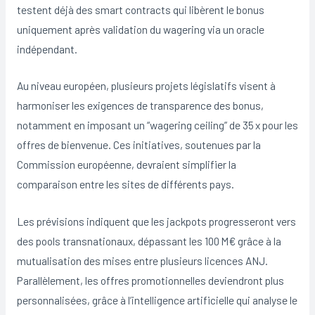
testent déjà des smart contracts qui libèrent le bonus
uniquement après validation du wagering via un oracle
indépendant.
Au niveau européen, plusieurs projets législatifs visent à
harmoniser les exigences de transparence des bonus,
notamment en imposant un “wagering ceiling” de 35 x pour les
offres de bienvenue. Ces initiatives, soutenues par la
Commission européenne, devraient simplifier la
comparaison entre les sites de différents pays.
Les prévisions indiquent que les jackpots progresseront vers
des pools transnationaux, dépassant les 100 M€ grâce à la
mutualisation des mises entre plusieurs licences ANJ.
Parallèlement, les offres promotionnelles deviendront plus
personnalisées, grâce à l’intelligence artificielle qui analyse le