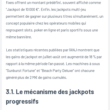
fixes offrent un montant prédéfini, souvent affiché comme
“Jackpot de 10 000 €”. Enfin, les jackpots multi‑jeu
permettent de gagner sur plusieurs titres simultanément, un
concept populaire chez les opérateurs mobiles qui
regroupent slots, poker en ligne et paris sportifs sous une
même bannière.
Les statistiques récentes publiées par l’ANJ montrent que
les gains de jackpot en juillet‑août ont augmenté de 18 % par
rapport à la même période l’an passé. Les machines à sous
“Sunburst Fortune” et “Beach Party Deluxe” ont chacune
généré plus de 2 M€ de gains cumulés.
3.1. Le mécanisme des jackpots
progressifs