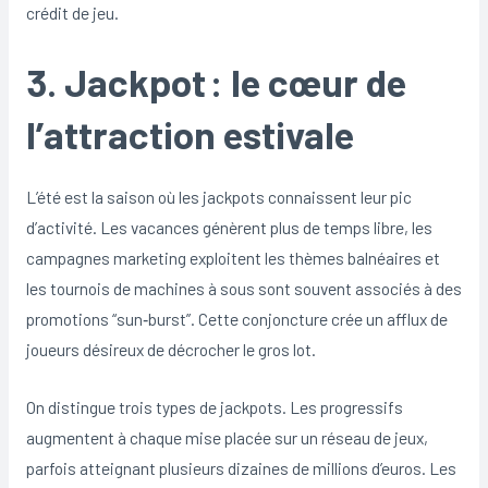
crédit de jeu.
3. Jackpot : le cœur de
l’attraction estivale
L’été est la saison où les jackpots connaissent leur pic
d’activité. Les vacances génèrent plus de temps libre, les
campagnes marketing exploitent les thèmes balnéaires et
les tournois de machines à sous sont souvent associés à des
promotions “sun‑burst”. Cette conjoncture crée un afflux de
joueurs désireux de décrocher le gros lot.
On distingue trois types de jackpots. Les progressifs
augmentent à chaque mise placée sur un réseau de jeux,
parfois atteignant plusieurs dizaines de millions d’euros. Les