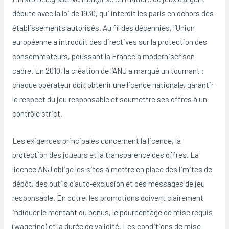
débute avec la loi de 1930, qui interdit les paris en dehors des
établissements autorisés. Au fil des décennies, l’Union
européenne a introduit des directives sur la protection des
consommateurs, poussant la France à moderniser son
cadre. En 2010, la création de l’ANJ a marqué un tournant :
chaque opérateur doit obtenir une licence nationale, garantir
le respect du jeu responsable et soumettre ses offres à un
contrôle strict.
Les exigences principales concernent la licence, la
protection des joueurs et la transparence des offres. La
licence ANJ oblige les sites à mettre en place des limites de
dépôt, des outils d’auto‑exclusion et des messages de jeu
responsable. En outre, les promotions doivent clairement
indiquer le montant du bonus, le pourcentage de mise requis
(wagering) et la durée de validité. Les conditions de mise