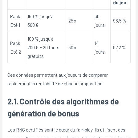
du jeu
Pack
150 % jusqu’à
30
25 x
96,5 %
Été 1
300 €
jours
100 % jusqu’à
Pack
14
200 € + 20 tours
30 x
97,2 %
Été 2
jours
gratuits
Ces données permettent aux joueurs de comparer
rapidement la rentabilité de chaque proposition.
2.1. Contrôle des algorithmes de
génération de bonus
Les RNG certifiés sont le cœur du fair‑play. Ils utilisent des