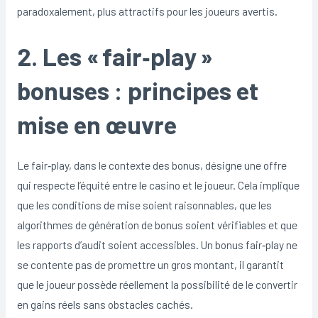
paradoxalement, plus attractifs pour les joueurs avertis.
2. Les « fair‑play »
bonuses : principes et
mise en œuvre
Le fair‑play, dans le contexte des bonus, désigne une offre
qui respecte l’équité entre le casino et le joueur. Cela implique
que les conditions de mise soient raisonnables, que les
algorithmes de génération de bonus soient vérifiables et que
les rapports d’audit soient accessibles. Un bonus fair‑play ne
se contente pas de promettre un gros montant, il garantit
que le joueur possède réellement la possibilité de le convertir
en gains réels sans obstacles cachés.