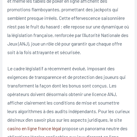
et même les tables de poker en ligne affichent des
promotions flamboyantes, promettant des jackpots qui
semblent presque irréels. Cette effervescence saisonnière
n’est pas le fruit du hasard : elle repose sur une dynamique où
la législation française, renforcée par l’Autorité Nationale des
Jeux (ANJ), joue un rôle clé pour garantir que chaque offre
soit à la fois attrayante et sécurisée.
Le cadre législatif a récemment évolué, imposant des
exigences de transparence et de protection des joueurs qui
transforment la façon dont les bonus sont conçus. Les
opérateurs doivent désormais obtenir une licence ANJ,
afficher clairement les conditions de mise et soumettre
leurs algorithmes à des audits indépendants. Pour les curieux
désireux d’en savoir plus sur les aspects juridiques, le site
casino en ligne france légal
propose un panorama neutre des
obligations légales applicables aux jeux d’argent en ligne.