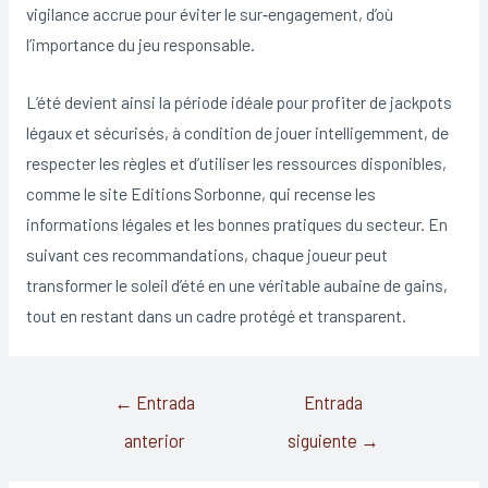
vigilance accrue pour éviter le sur‑engagement, d’où
l’importance du jeu responsable.
L’été devient ainsi la période idéale pour profiter de jackpots
légaux et sécurisés, à condition de jouer intelligemment, de
respecter les règles et d’utiliser les ressources disponibles,
comme le site Editions Sorbonne, qui recense les
informations légales et les bonnes pratiques du secteur. En
suivant ces recommandations, chaque joueur peut
transformer le soleil d’été en une véritable aubaine de gains,
tout en restant dans un cadre protégé et transparent.
←
Entrada
Entrada
anterior
siguiente
→