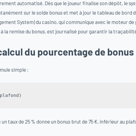
rement automatisé. Dès que le joueur finalise son dépôt, le s
tantanément sur le solde bonus et met à jour le tableau de bord 
agement System) du casino, qui communique avec le moteur de
à la remise du bonus, est journalisé pour garantir la traçabilit
 calcul du pourcentage de bonus
mule simple :
un taux de 25 % donne un bonus brut de 75 €, inférieur au plafo