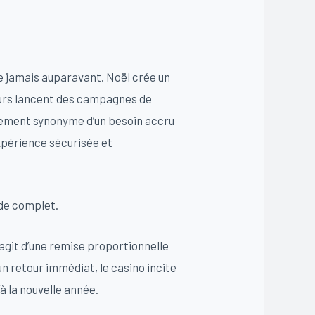
me jamais auparavant. Noël crée un
teurs lancent des campagnes de
alement synonyme d’un besoin accru
expérience sécurisée et
ide complet.
agit d’une remise proportionnelle
n retour immédiat, le casino incite
à la nouvelle année.