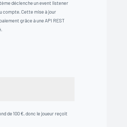
ystème déclenche un event listener
du compte. Cette mise à jour
 paiement grâce à une API REST
é.
nd de 100 €, donc le joueur reçoit