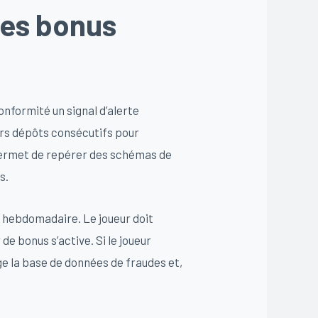
les bonus
onformité un signal d’alerte
urs dépôts consécutifs pour
 permet de repérer des schémas de
s.
 hebdomadaire. Le joueur doit
de bonus s’active. Si le joueur
ge la base de données de fraudes et,