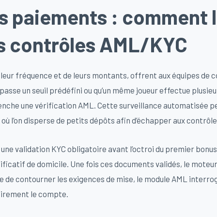
es paiements : comment 
es contrôles AML/KYC
leur fréquence et de leurs montants, offrent aux équipes de c
épasse un seuil prédéfini ou qu’un même joueur effectue plusie
lenche une vérification AML. Cette surveillance automatisée
où l’on disperse de petits dépôts afin d’échapper aux contrôle
e validation KYC obligatoire avant l’octroi du premier bonus
tificatif de domicile. Une fois ces documents validés, le moteur 
te de contourner les exigences de mise, le module AML interro
airement le compte.