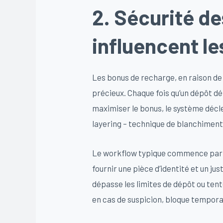
2. Sécurité d
influencent l
Les bonus de recharge, en raison de 
précieux. Chaque fois qu’un dépôt d
maximiser le bonus, le système déc
layering – technique de blanchiment 
Le workflow typique commence par un
fournir une pièce d’identité et un jus
dépasse les limites de dépôt ou ten
en cas de suspicion, bloque tempor