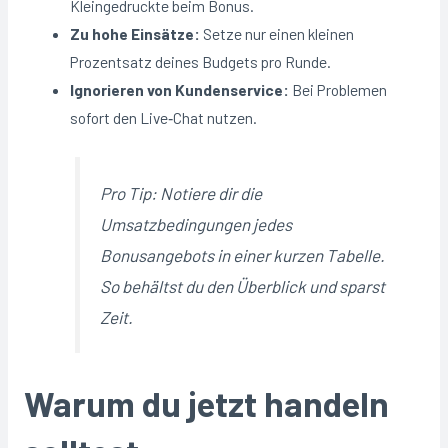
Kleingedruckte beim Bonus.
Zu hohe Einsätze:
Setze nur einen kleinen
Prozentsatz deines Budgets pro Runde.
Ignorieren von Kundenservice:
Bei Problemen
sofort den Live‑Chat nutzen.
Pro Tip: Notiere dir die
Umsatzbedingungen jedes
Bonusangebots in einer kurzen Tabelle.
So behältst du den Überblick und sparst
Zeit.
Warum du jetzt handeln