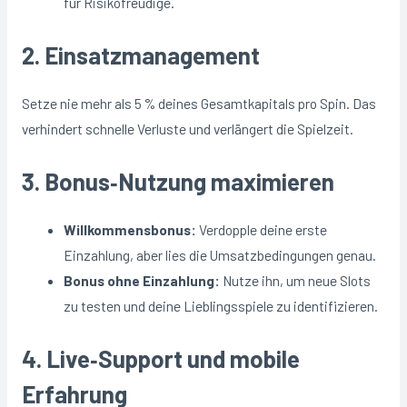
für Risikofreudige.
2. Einsatzmanagement
Setze nie mehr als 5 % deines Gesamtkapitals pro Spin. Das
verhindert schnelle Verluste und verlängert die Spielzeit.
3. Bonus‑Nutzung maximieren
Willkommensbonus:
Verdopple deine erste
Einzahlung, aber lies die Umsatzbedingungen genau.
Bonus ohne Einzahlung:
Nutze ihn, um neue Slots
zu testen und deine Lieblingsspiele zu identifizieren.
4. Live‑Support und mobile
Erfahrung