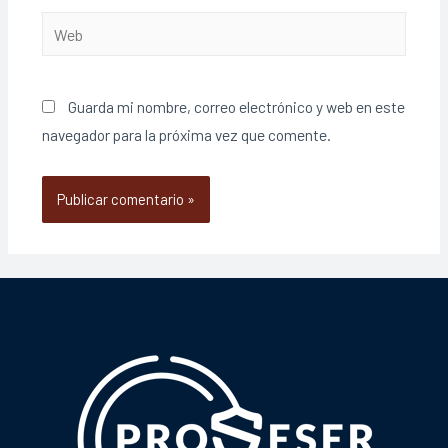
Guarda mi nombre, correo electrónico y web en este
navegador para la próxima vez que comente.