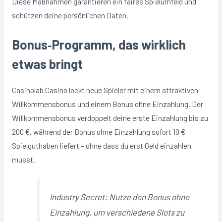
Diese Maßnahmen garantieren ein faires Spielumfeld und
schützen deine persönlichen Daten.
Bonus‑Programm, das wirklich
etwas bringt
Casinolab Casino lockt neue Spieler mit einem attraktiven
Willkommensbonus und einem Bonus ohne Einzahlung. Der
Willkommensbonus verdoppelt deine erste Einzahlung bis zu
200 €, während der Bonus ohne Einzahlung sofort 10 €
Spielguthaben liefert – ohne dass du erst Geld einzahlen
musst.
Industry Secret: Nutze den Bonus ohne
Einzahlung, um verschiedene Slots zu