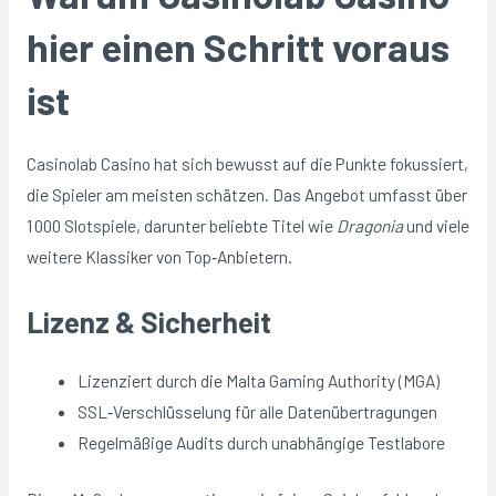
hier einen Schritt voraus
ist
Casinolab Casino hat sich bewusst auf die Punkte fokussiert,
die Spieler am meisten schätzen. Das Angebot umfasst über
1 000 Slotspiele, darunter beliebte Titel wie
Dragonia
und viele
weitere Klassiker von Top‑Anbietern.
Lizenz & Sicherheit
Lizenziert durch die Malta Gaming Authority (MGA)
SSL‑Verschlüsselung für alle Datenübertragungen
Regelmäßige Audits durch unabhängige Testlabore