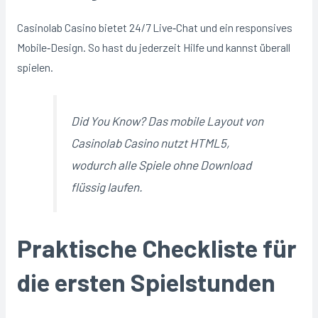
Casinolab Casino bietet 24/7 Live‑Chat und ein responsives
Mobile‑Design. So hast du jederzeit Hilfe und kannst überall
spielen.
Did You Know? Das mobile Layout von
Casinolab Casino nutzt HTML5,
wodurch alle Spiele ohne Download
flüssig laufen.
Praktische Checkliste für
die ersten Spielstunden