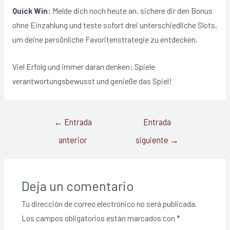
Quick Win:
Melde dich noch heute an, sichere dir den Bonus
ohne Einzahlung und teste sofort drei unterschiedliche Slots,
um deine persönliche Favoritenstrategie zu entdecken.
Viel Erfolg und immer daran denken: Spiele
verantwortungsbewusst und genieße das Spiel!
←
Entrada
Entrada
anterior
siguiente
→
Deja un comentario
Tu dirección de correo electrónico no será publicada.
Los campos obligatorios están marcados con
*