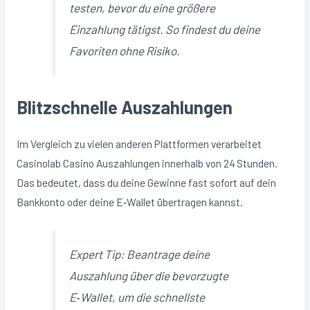
testen, bevor du eine größere
Einzahlung tätigst. So findest du deine
Favoriten ohne Risiko.
Blitzschnelle Auszahlungen
Im Vergleich zu vielen anderen Plattformen verarbeitet
Casinolab Casino Auszahlungen innerhalb von 24 Stunden.
Das bedeutet, dass du deine Gewinne fast sofort auf dein
Bankkonto oder deine E‑Wallet übertragen kannst.
Expert Tip: Beantrage deine
Auszahlung über die bevorzugte
E‑Wallet, um die schnellste