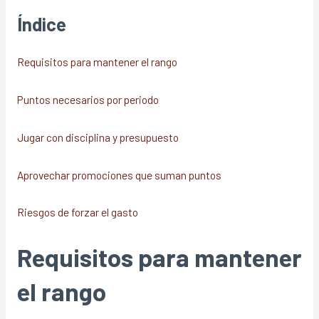
Índice
Requisitos para mantener el rango
Puntos necesarios por periodo
Jugar con disciplina y presupuesto
Aprovechar promociones que suman puntos
Riesgos de forzar el gasto
Requisitos para mantener
el rango