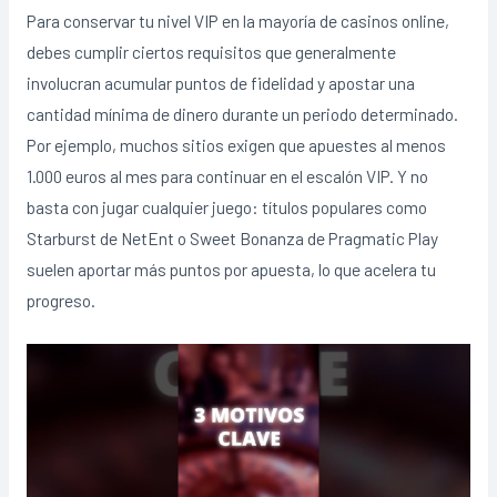
Para conservar tu nivel VIP en la mayoría de casinos online,
debes cumplir ciertos requisitos que generalmente
involucran acumular puntos de fidelidad y apostar una
cantidad mínima de dinero durante un periodo determinado.
Por ejemplo, muchos sitios exigen que apuestes al menos
1.000 euros al mes para continuar en el escalón VIP. Y no
basta con jugar cualquier juego: títulos populares como
Starburst de NetEnt o Sweet Bonanza de Pragmatic Play
suelen aportar más puntos por apuesta, lo que acelera tu
progreso.