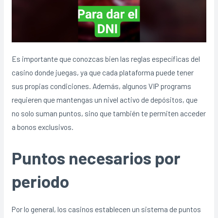
Es importante que conozcas bien las reglas específicas del
casino donde juegas, ya que cada plataforma puede tener
sus propias condiciones. Además, algunos VIP programs
requieren que mantengas un nivel activo de depósitos, que
no solo suman puntos, sino que también te permiten acceder
a bonos exclusivos.
Puntos necesarios por
periodo
Por lo general, los casinos establecen un sistema de puntos