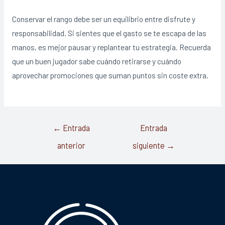
Conservar el rango debe ser un equilibrio entre disfrute y
responsabilidad. Si sientes que el gasto se te escapa de las
manos, es mejor pausar y replantear tu estrategia. Recuerda
que un buen jugador sabe cuándo retirarse y cuándo
aprovechar promociones que suman puntos sin coste extra.
←
Entrada
Entrada
anterior
siguiente
→