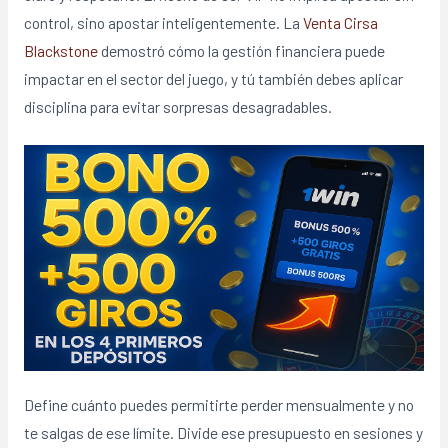
control, sino apostar inteligentemente. La
Venta Cirsa
Blackstone
demostró cómo la gestión financiera puede
impactar en el sector del juego, y tú también debes aplicar
disciplina para evitar sorpresas desagradables.
Define cuánto puedes permitirte perder mensualmente y no
te salgas de ese límite. Divide ese presupuesto en sesiones y