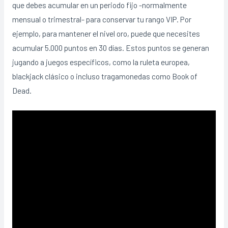
que debes acumular en un periodo fijo -normalmente
mensual o trimestral- para conservar tu rango VIP. Por
ejemplo, para mantener el nivel oro, puede que necesites
acumular 5.000 puntos en 30 días. Estos puntos se generan
jugando a juegos específicos, como la ruleta europea,
blackjack clásico o incluso tragamonedas como Book of
Dead.